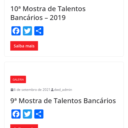
k
10ª Mostra de Talentos
Bancários – 2019
F
T
S
a
w
h
c
itt
ar
Saiba mais
e
er
e
b
o
GALERIA
o
6 de setembro de 2021
dwd_admin
k
9ª Mostra de Talentos Bancários
F
T
S
a
w
h