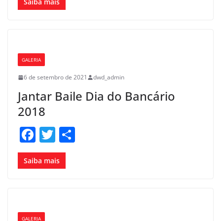
c
itt
ar
Saiba mais
e
er
e
b
o
GALERIA
o
6 de setembro de 2021
dwd_admin
k
Jantar Baile Dia do Bancário
2018
F
T
S
a
w
h
c
itt
ar
Saiba mais
e
er
e
b
o
GALERIA