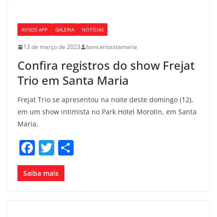
b
o
AVISOS APP
GALERIA
NOTÍCIAS
o
13 de março de 2023
bancariosstamaria
k
Confira registros do show Frejat
Trio em Santa Maria
Frejat Trio se apresentou na noite deste domingo (12),
em um show intimista no Park Hotel Morotin, em Santa
Maria.
F
T
S
a
w
h
c
itt
ar
Saiba mais
e
er
e
b