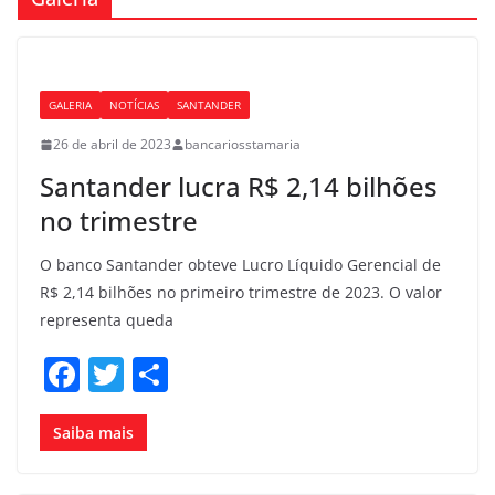
GALERIA
NOTÍCIAS
SANTANDER
26 de abril de 2023
bancariosstamaria
Santander lucra R$ 2,14 bilhões
no trimestre
O banco Santander obteve Lucro Líquido Gerencial de
R$ 2,14 bilhões no primeiro trimestre de 2023. O valor
representa queda
F
T
S
a
w
h
c
itt
ar
Saiba mais
e
er
e