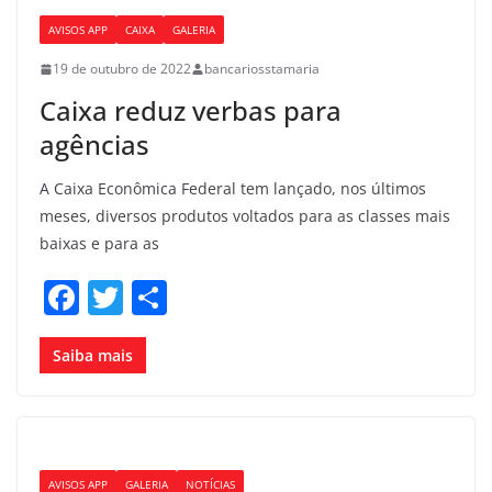
o
AVISOS APP
CAIXA
GALERIA
o
19 de outubro de 2022
bancariosstamaria
k
Caixa reduz verbas para
agências
A Caixa Econômica Federal tem lançado, nos últimos
meses, diversos produtos voltados para as classes mais
baixas e para as
F
T
S
a
w
h
c
itt
ar
Saiba mais
e
er
e
b
o
AVISOS APP
GALERIA
NOTÍCIAS