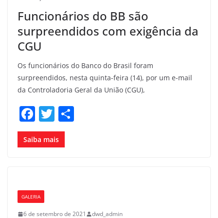
k
Funcionários do BB são
surpreendidos com exigência da
CGU
Os funcionários do Banco do Brasil foram
surpreendidos, nesta quinta-feira (14), por um e-mail
da Controladoria Geral da União (CGU),
F
T
S
a
w
h
c
itt
ar
Saiba mais
e
er
e
b
o
GALERIA
o
6 de setembro de 2021
dwd_admin