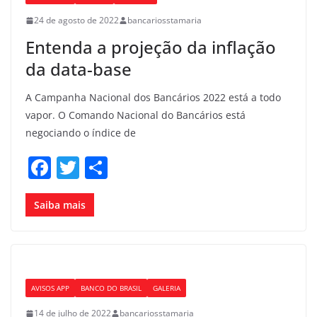
o
24 de agosto de 2022
bancariosstamaria
k
Entenda a projeção da inflação
da data-base
A Campanha Nacional dos Bancários 2022 está a todo
vapor. O Comando Nacional do Bancários está
negociando o índice de
F
T
S
a
w
h
c
itt
ar
Saiba mais
e
er
e
b
o
AVISOS APP
BANCO DO BRASIL
GALERIA
o
14 de julho de 2022
bancariosstamaria