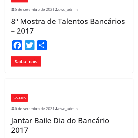
o
6 de setembro de 2021
dwd_admin
k
8ª Mostra de Talentos Bancários
– 2017
F
T
S
a
w
h
c
itt
ar
Saiba mais
e
er
e
b
o
GALERIA
o
6 de setembro de 2021
dwd_admin
k
Jantar Baile Dia do Bancário
2017