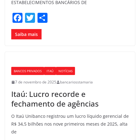
ESTABELECIMENTOS BANCÁRIOS DE
F
T
S
a
w
h
c
itt
ar
Saiba mais
e
er
e
b
o
BANCOS PRIVADOS
ITAÚ
NOTÍCIAS
o
7 de novembro de 2025
bancariosstamaria
k
Itaú: Lucro recorde e
fechamento de agências
O Itaú Unibanco registrou um lucro líquido gerencial de
R$ 34,5 bilhões nos nove primeiros meses de 2025, alta
de