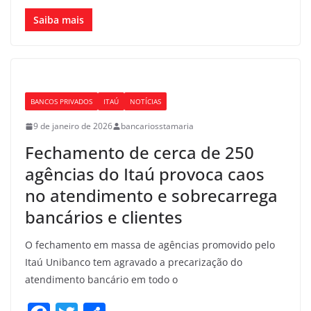
a
w
h
c
itt
ar
Saiba mais
e
er
e
b
o
BANCOS PRIVADOS
ITAÚ
NOTÍCIAS
o
9 de janeiro de 2026
bancariosstamaria
k
Fechamento de cerca de 250
agências do Itaú provoca caos
no atendimento e sobrecarrega
bancários e clientes
O fechamento em massa de agências promovido pelo
Itaú Unibanco tem agravado a precarização do
atendimento bancário em todo o