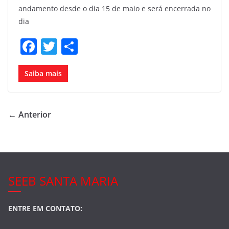
andamento desde o dia 15 de maio e será encerrada no
dia
F
T
S
a
w
h
c
itt
ar
Saiba mais
e
er
e
b
← Anterior
o
o
k
SEEB SANTA MARIA
ENTRE EM CONTATO: