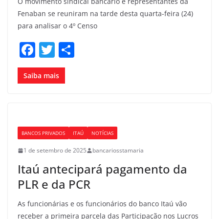
O movimento sindical bancário e representantes da
Fenaban se reuniram na tarde desta quarta-feira (24)
para analisar o 4º Censo
F
T
S
a
w
h
c
itt
ar
Saiba mais
e
er
e
b
o
BANCOS PRIVADOS
ITAÚ
NOTÍCIAS
o
1 de setembro de 2025
bancariosstamaria
k
Itaú antecipará pagamento da
PLR e da PCR
As funcionárias e os funcionários do banco Itaú vão
receber a primeira parcela das Participação nos Lucros