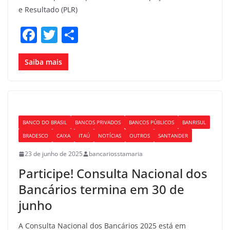
e Resultado (PLR)
F
T
S
a
w
h
c
itt
ar
Saiba mais
e
er
e
b
o
BANCO DO BRASIL
BANCOS PRIVADOS
BANCOS PÚBLICOS
BANRISUL
o
BRADESCO
CAIXA
ITAÚ
NOTÍCIAS
OUTROS
SANTANDER
k
23 de junho de 2025
bancariosstamaria
Participe! Consulta Nacional dos
Bancários termina em 30 de
junho
A Consulta Nacional dos Bancários 2025 está em