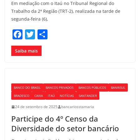
Em mediação com o Itaú no Tribunal Regional do
Trabalho da 2ª Região (TRT-2), realizada na tarde de
segunda-feira (6),
F
T
S
a
w
h
c
itt
ar
Saiba mais
e
er
e
b
o
BANCO DO BRASIL
BANCOS PRIVADOS
BANCOS PÚBLICOS
BANRISUL
o
BRADESCO
CAIXA
ITAÚ
NOTÍCIAS
SANTANDER
k
24 de setembro de 2025
bancariosstamaria
Participe do 4º Censo da
Diversidade do setor bancário