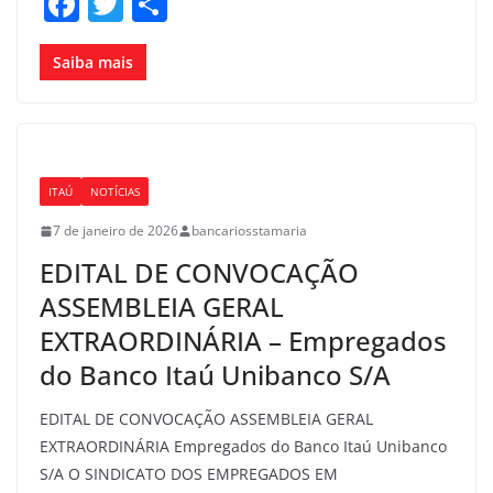
F
T
S
a
w
h
c
itt
ar
Saiba mais
e
er
e
b
o
ITAÚ
NOTÍCIAS
o
7 de janeiro de 2026
bancariosstamaria
k
EDITAL DE CONVOCAÇÃO
ASSEMBLEIA GERAL
EXTRAORDINÁRIA – Empregados
do Banco Itaú Unibanco S/A
EDITAL DE CONVOCAÇÃO ASSEMBLEIA GERAL
EXTRAORDINÁRIA Empregados do Banco Itaú Unibanco
S/A O SINDICATO DOS EMPREGADOS EM