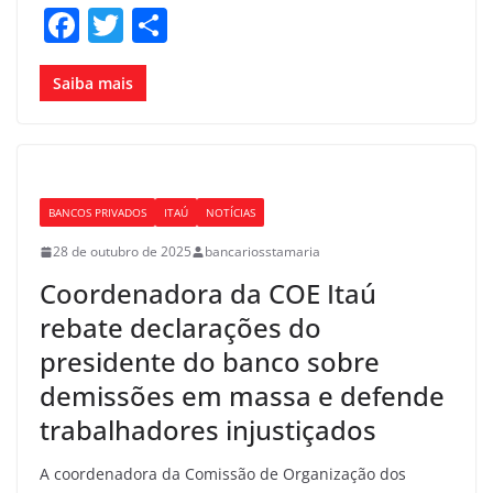
F
T
S
a
w
h
c
itt
ar
Saiba mais
e
er
e
b
o
BANCOS PRIVADOS
ITAÚ
NOTÍCIAS
o
28 de outubro de 2025
bancariosstamaria
k
Coordenadora da COE Itaú
rebate declarações do
presidente do banco sobre
demissões em massa e defende
trabalhadores injustiçados
A coordenadora da Comissão de Organização dos