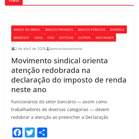
BANCO DO BRASIL
BANCOS PRIVADOS
BANCOS PÚBLICOS
BANRISUL
BRADESCO
CAIXA
ITAÚ
NOTÍCIAS
OUTROS
SANTANDER
2 de abril de 2026
bancariosstamaria
Movimento sindical orienta
atenção redobrada na
declaração do imposto de renda
neste ano
Funcionários do setor bancário — assim como
trabalhadores de diversas categorias — devem
redobrar a atenção ao preencher a Declaração
F
T
S