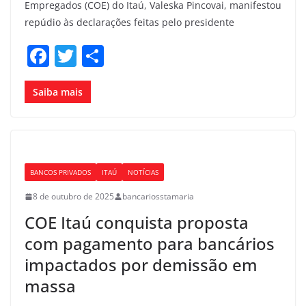
Empregados (COE) do Itaú, Valeska Pincovai, manifestou
repúdio às declarações feitas pelo presidente
F
T
S
a
w
h
c
itt
ar
Saiba mais
e
er
e
b
o
BANCOS PRIVADOS
ITAÚ
NOTÍCIAS
o
8 de outubro de 2025
bancariosstamaria
k
COE Itaú conquista proposta
com pagamento para bancários
impactados por demissão em
massa