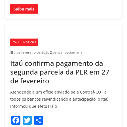
a
w
h
c
itt
ar
Saiba mais
e
er
e
b
o
ITAÚ
NOTÍCIAS
o
6 de fevereiro de 2026
bancariosstamaria
k
Itaú confirma pagamento da
segunda parcela da PLR em 27
de fevereiro
Atendendo a um ofício enviado pela Contraf-CUT a
todos os bancos reivindicando a antecipação, o Itaú
informou que efetuará o
F
T
S