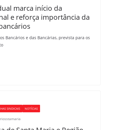
ual marca início da
l e reforça importância da
 bancários
os Bancários e das Bancárias, prevista para os
to
HAS SINDICAIS
NOTÍCIAS
riosstamaria
xa de Santa Maria e Região