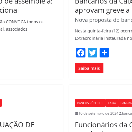
 de assembleia:
Bancários da Cai
cional
aprovam greve a p
Nova proposta do banc
gião CONVOCA todos os
al, associados
Nesta quinta-feira (12) ocor
Extraordinária instaurada n
F
T
S
a
w
h
c
itt
ar
Saiba mais
e
er
e
b
o
BANCOS PÚBLICOS
CAIXA
CAMPAN
o
10 de setembro de 2024
banca
k
UAÇÃO DE
Funcionários da 