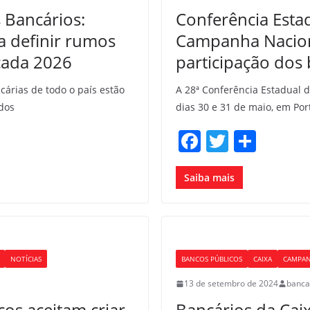
 Bancários:
Conferência Estad
a definir rumos
Campanha Naciona
cada 2026
participação dos
árias de todo o país estão
A 28ª Conferência Estadual d
dos
dias 30 e 31 de maio, em Por
F
T
S
a
w
h
c
itt
ar
Saiba mais
e
er
e
b
o
NOTÍCIAS
BANCOS PÚBLICOS
CAIXA
CAMPAN
o
13 de setembro de 2024
banca
k
os aceitam criar
Bancários da Cai