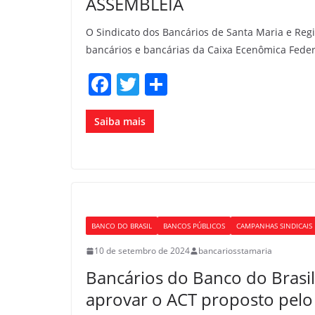
ASSEMBLEIA
O Sindicato dos Bancários de Santa Maria e Re
bancários e bancárias da Caixa Ecenômica Feder
F
T
S
a
w
h
c
itt
ar
Saiba mais
e
er
e
b
o
o
BANCO DO BRASIL
BANCOS PÚBLICOS
CAMPANHAS SINDICAIS
k
10 de setembro de 2024
bancariosstamaria
Bancários do Banco do Brasi
aprovar o ACT proposto pelo