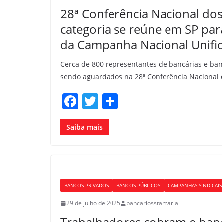
k
28ª Conferência Nacional dos
categoria se reúne em SP par
da Campanha Nacional Unifi
Cerca de 800 representantes de bancárias e banc
sendo aguardados na 28ª Conferência Nacional 
F
T
S
a
w
h
c
itt
ar
Saiba mais
e
er
e
b
o
BANCOS PRIVADOS
BANCOS PÚBLICOS
CAMPANHAS SINDICAIS
o
29 de julho de 2025
bancariosstamaria
k
Trabalhadores cobram e banc