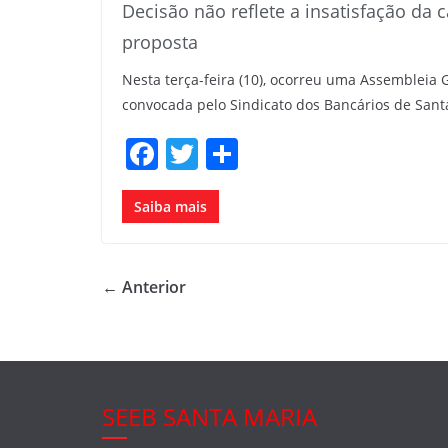
Decisão não reflete a insatisfação da 
proposta
Nesta terça-feira (10), ocorreu uma Assembleia G
convocada pelo Sindicato dos Bancários de Sant
F
T
S
a
w
h
c
itt
ar
Saiba mais
e
er
e
b
← Anterior
o
o
k
SEEB SANTA MARIA