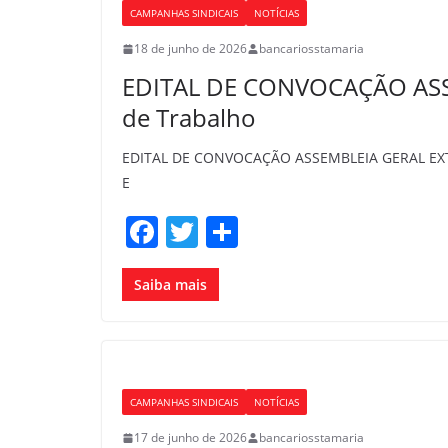
CAMPANHAS SINDICAIS
NOTÍCIAS
18 de junho de 2026
bancariosstamaria
EDITAL DE CONVOCAÇÃO ASSE
de Trabalho
EDITAL DE CONVOCAÇÃO ASSEMBLEIA GERAL EXT
E
F
T
S
a
w
h
c
itt
ar
Saiba mais
e
er
e
b
o
CAMPANHAS SINDICAIS
NOTÍCIAS
o
17 de junho de 2026
bancariosstamaria