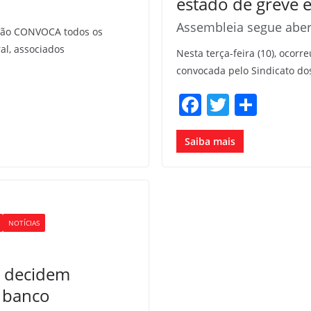
estado de greve 
Assembleia segue abe
gião CONVOCA todos os
al, associados
Nesta terça-feira (10), ocor
convocada pelo Sindicato do
F
T
S
a
w
h
c
itt
ar
Saiba mais
e
er
e
b
o
NOTÍCIAS
o
k
l decidem
 banco