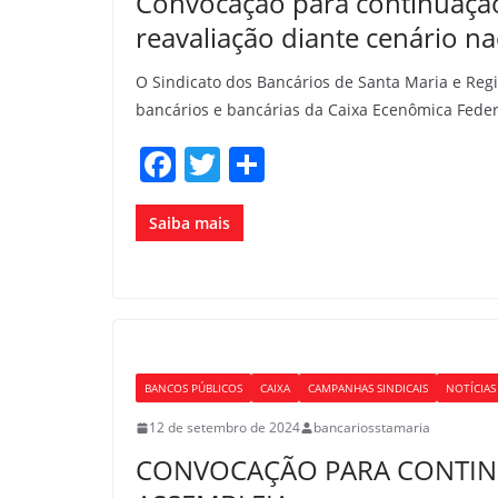
Convocação para continuação
reavaliação diante cenário na
O Sindicato dos Bancários de Santa Maria e Re
bancários e bancárias da Caixa Ecenômica Feder
F
T
S
a
w
h
c
itt
ar
Saiba mais
e
er
e
b
o
o
BANCOS PÚBLICOS
CAIXA
CAMPANHAS SINDICAIS
NOTÍCIAS
k
12 de setembro de 2024
bancariosstamaria
CONVOCAÇÃO PARA CONTIN