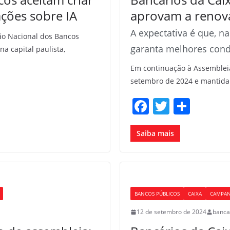
ções sobre IA
aprovam a renov
A expectativa é que, 
ão Nacional dos Bancos
garanta melhores cond
na capital paulista,
Em continuação à Assembleia
setembro de 2024 e mantida
F
T
S
a
w
h
c
itt
ar
Saiba mais
e
er
e
b
o
BANCOS PÚBLICOS
CAIXA
CAMPAN
o
12 de setembro de 2024
banca
k