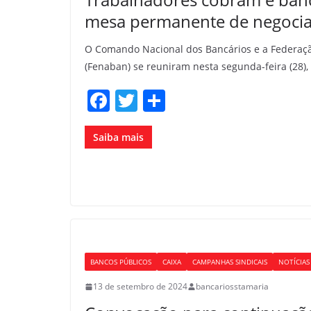
mesa permanente de negocia
O Comando Nacional dos Bancários e a Federaç
(Fenaban) se reuniram nesta segunda-feira (28), 
F
T
S
a
w
h
c
itt
ar
Saiba mais
e
er
e
b
o
o
k
BANCOS PÚBLICOS
CAIXA
CAMPANHAS SINDICAIS
NOTÍCIAS
13 de setembro de 2024
bancariosstamaria