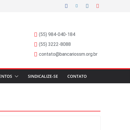
(55) 984-040-184
(55) 3222-8088
contato@bancariossm.org.br
ENTOS
SINDICALIZE-SE
CONTATO