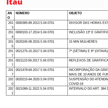
Itaú
AN
NÚMERO
OBJETO
O
201
0000385-89.2013.5.04.0701
DIVISOR DAS HORAS EXT
3
201
0000103-17.2014.5.04.0701
INCLUSÃO 13º E GRATIF
4
201
0020245-08.2015.5.04.0701
15 MIN MULHERES
5
201
0021275-10.2017.5.04.0701
7ª (SÉTIMA) E 8ª (OITA
7
201
0021123-59.2017.5.04.0701
REFLEXOS DE GRATIFIC
7
201
0021478-69.2017.5.04.0701
INCORPORAÇÃO DA GRA
7
MAIS DE 10 ANOS DE F
202
0020215-94.2020.5.04.0701
SUSPENSÃO DO ATENDI
0
COVID-19
202
0021089-11.2022.5.04.0701
INTERVALO DO ART. 38
2