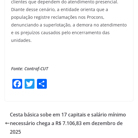
clientes que dependem do atendimento presencial.
Diante desse cenário, a entidade orienta que a
população registre reclamações nos Procons,
denunciando a superlotação, a demora no atendimento
e os prejuízos causados pelo encerramento das
unidades.
Fonte: Contraf-CUT
F
T
S
a
w
h
c
itt
ar
e
er
e
Cesta básica sobe em 17 capitais e salário mínimo
b
necessário chega a R$ 7.106,83 em dezembro de
o
2025