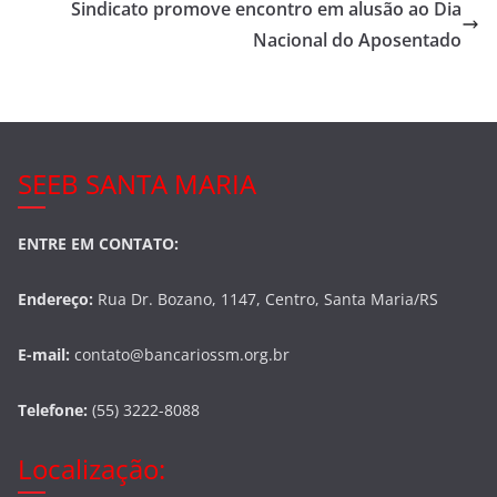
o
Sindicato promove encontro em alusão ao Dia
Nacional do Aposentado
k
SEEB SANTA MARIA
ENTRE EM CONTATO:
Endereço:
Rua Dr. Bozano, 1147, Centro, Santa Maria/RS
E-mail:
contato@bancariossm.org.br
Telefone:
(55) 3222-8088
Localização: