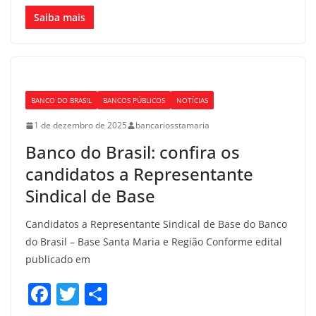
a
w
h
c
itt
ar
Saiba mais
e
er
e
b
o
BANCO DO BRASIL
BANCOS PÚBLICOS
NOTÍCIAS
o
1 de dezembro de 2025
bancariosstamaria
k
Banco do Brasil: confira os
candidatos a Representante
Sindical de Base
Candidatos a Representante Sindical de Base do Banco
do Brasil – Base Santa Maria e Região Conforme edital
publicado em
F
T
S