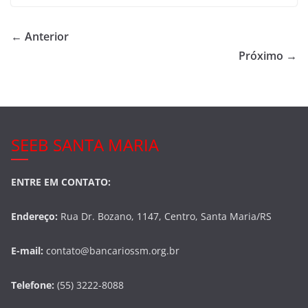
e
er
e
b
← Anterior
o
Próximo →
o
k
SEEB SANTA MARIA
ENTRE EM CONTATO:
Endereço:
Rua Dr. Bozano, 1147, Centro, Santa Maria/RS
E-mail:
contato@bancariossm.org.br
Telefone:
(55) 3222-8088