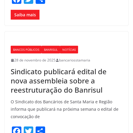
a
w
h
c
itt
ar
Saiba mais
e
er
e
b
o
BANCOS PÚBLICOS
BANRISUL
NOTÍCIAS
o
28 de novembro de 2025
bancariosstamaria
k
Sindicato publicará edital de
nova assembleia sobre a
reestruturação do Banrisul
O Sindicato dos Bancários de Santa Maria e Região
informa que publicará na próxima semana o edital de
convocação de
F
T
S