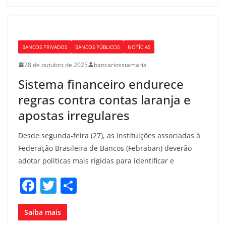
e
er
e
b
o
BANCOS PRIVADOS
BANCOS PÚBLICOS
NOTÍCIAS
o
28 de outubro de 2025
bancariosstamaria
k
Sistema financeiro endurece
regras contra contas laranja e
apostas irregulares
Desde segunda-feira (27), as instituições associadas à
Federação Brasileira de Bancos (Febraban) deverão
adotar políticas mais rígidas para identificar e
F
T
S
a
w
h
c
itt
ar
Saiba mais