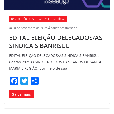
BANCOS PÚBLICOS
BANRISUL
NOTÍCIAS
10 de novembro de 2025
bancariosstamaria
EDITAL ELEIÇÃO DELEGADOS/AS
SINDICAIS BANRISUL
EDITAL ELEIÇÃO DELEGADOS/AS SINDICAIS BANRISUL
Gestão 2026 O SINDICATO DOS BANCARIOS DE SANTA
MARIA E REGIÃO, por meio de sua
F
T
S
a
w
h
c
itt
ar
Saiba mais
e
er
e
b