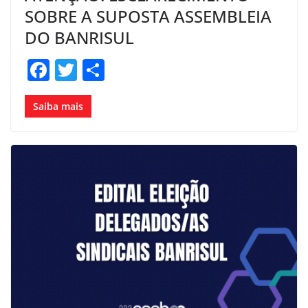
SOBRE A SUPOSTA ASSEMBLEIA
DO BANRISUL
F
T
S
a
w
h
c
itt
ar
Saiba mais
e
er
e
b
o
o
k