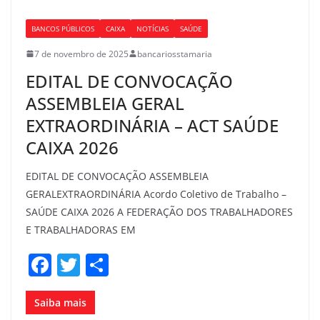
o
BANCOS PÚBLICOS
CAIXA
NOTÍCIAS
SAÚDE
o
7 de novembro de 2025
bancariosstamaria
k
EDITAL DE CONVOCAÇÃO
ASSEMBLEIA GERAL
EXTRAORDINÁRIA – ACT SAÚDE
CAIXA 2026
EDITAL DE CONVOCAÇÃO ASSEMBLEIA
GERALEXTRAORDINÁRIA Acordo Coletivo de Trabalho –
SAÚDE CAIXA 2026 A FEDERAÇÃO DOS TRABALHADORES
E TRABALHADORAS EM
F
T
S
a
w
h
c
itt
ar
Saiba mais