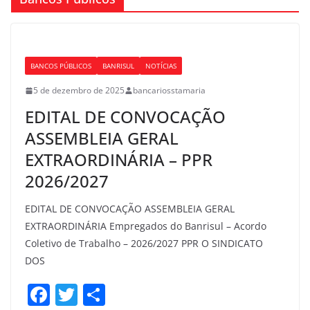
BANCOS PÚBLICOS
BANRISUL
NOTÍCIAS
5 de dezembro de 2025
bancariosstamaria
EDITAL DE CONVOCAÇÃO
ASSEMBLEIA GERAL
EXTRAORDINÁRIA – PPR
2026/2027
EDITAL DE CONVOCAÇÃO ASSEMBLEIA GERAL
EXTRAORDINÁRIA Empregados do Banrisul – Acordo
Coletivo de Trabalho – 2026/2027 PPR O SINDICATO
DOS
F
T
S