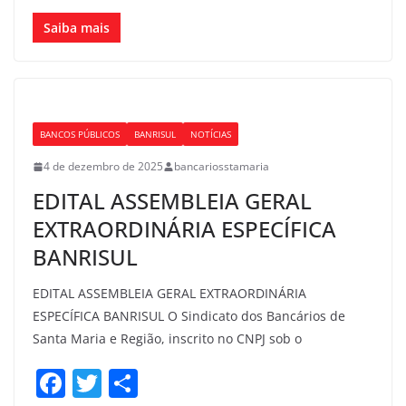
a
w
h
c
itt
ar
Saiba mais
e
er
e
b
o
BANCOS PÚBLICOS
BANRISUL
NOTÍCIAS
o
4 de dezembro de 2025
bancariosstamaria
k
EDITAL ASSEMBLEIA GERAL
EXTRAORDINÁRIA ESPECÍFICA
BANRISUL
EDITAL ASSEMBLEIA GERAL EXTRAORDINÁRIA
ESPECÍFICA BANRISUL O Sindicato dos Bancários de
Santa Maria e Região, inscrito no CNPJ sob o
F
T
S