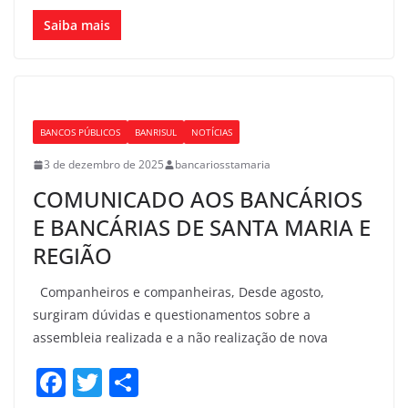
a
w
h
c
itt
ar
Saiba mais
e
er
e
b
o
BANCOS PÚBLICOS
BANRISUL
NOTÍCIAS
o
3 de dezembro de 2025
bancariosstamaria
k
COMUNICADO AOS BANCÁRIOS
E BANCÁRIAS DE SANTA MARIA E
REGIÃO
Companheiros e companheiras, Desde agosto,
surgiram dúvidas e questionamentos sobre a
assembleia realizada e a não realização de nova
F
T
S