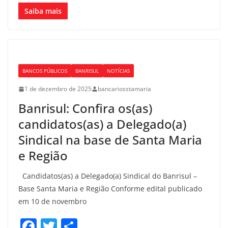
a
w
h
c
itt
ar
Saiba mais
e
er
e
b
o
BANCOS PÚBLICOS
BANRISUL
NOTÍCIAS
o
1 de dezembro de 2025
bancariosstamaria
k
Banrisul: Confira os(as)
candidatos(as) a Delegado(a)
Sindical na base de Santa Maria
e Região
Candidatos(as) a Delegado(a) Sindical do Banrisul –
Base Santa Maria e Região Conforme edital publicado
em 10 de novembro
F
T
S