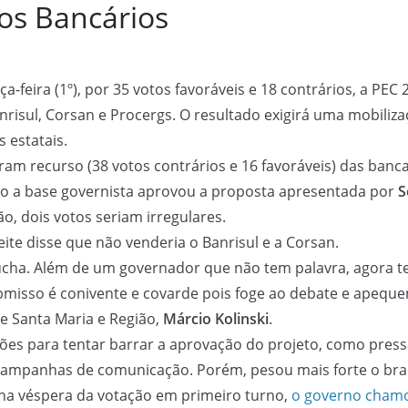
dos Bancários
a-feira (1º), por 35 votos favoráveis e 18 contrários, a PEC 
anrisul, Corsan e Procergs. O resultado exigirá uma mobiliz
 estatais.
aram recurso (38 votos contrários e 16 favoráveis) das ban
do a base governista aprovou a proposta apresentada por
S
o, dois votos seriam irregulares.
eite disse que não venderia o Banrisul e a Corsan.
a gaúcha. Além de um governador que não tem palavra, ago
misso é conivente e covarde pois foge ao debate e apequena
e Santa Maria e Região,
Márcio Kolinski
.
ões para tentar barrar a aprovação do projeto, como pres
campanhas de comunicação. Porém, pesou mais forte o bra
na véspera da votação em primeiro turno,
o governo chamou