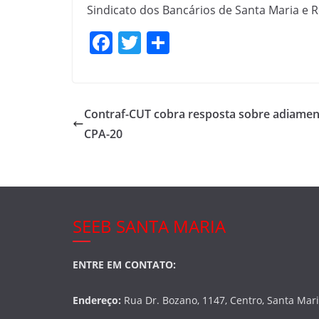
Sindicato dos Bancários de Santa Maria e 
F
T
S
a
w
h
c
itt
ar
e
er
e
Contraf-CUT cobra resposta sobre adiamen
b
CPA-20
o
o
k
SEEB SANTA MARIA
ENTRE EM CONTATO:
Endereço:
Rua Dr. Bozano, 1147, Centro, Santa Mar