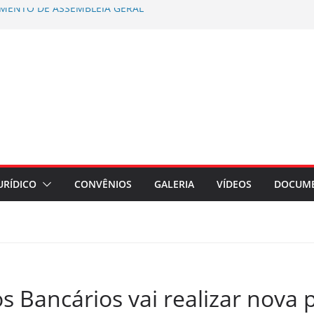
AMENTO DE ASSEMBLEIA GERAL
AÇÃO ASSEMBLEIA GERAL
regados do Banrisul – Beneficiários
ada no Banrisul
rios de Santa Maria e Região participa
ampanha Nacional 2026 no RS
es por exposição ao Bisfenol nas
érmico
o coletiva contra a Caixa por prejuízos
a FUNCEF
URÍDICO
CONVÊNIOS
GALERIA
VÍDEOS
DOCUM
 Bancários vai realizar nova 