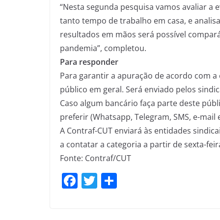
“Nesta segunda pesquisa vamos avaliar a e
tanto tempo de trabalho em casa, e analis
resultados em mãos será possível compará-
pandemia”, completou.
Para responder
Para garantir a apuração de acordo com a c
público em geral. Será enviado pelos sind
Caso algum bancário faça parte deste públi
preferir (Whatsapp, Telegram, SMS, e-mail 
A Contraf-CUT enviará às entidades sindica
a contatar a categoria a partir de sexta-fei
Fonte: Contraf/CUT
F
T
S
a
w
h
c
itt
ar