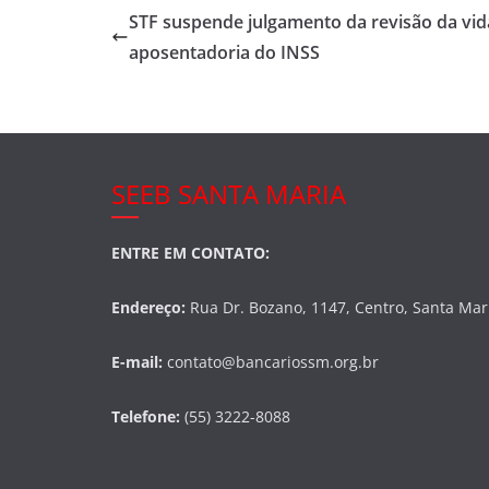
e
er
e
STF suspende julgamento da revisão da vi
b
aposentadoria do INSS
o
o
k
SEEB SANTA MARIA
ENTRE EM CONTATO:
Endereço:
Rua Dr. Bozano, 1147, Centro, Santa Mar
E-mail:
contato@bancariossm.org.br
Telefone:
(55) 3222-8088