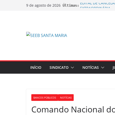
EDITAL DE CANCEL
9 de agosto de 2026
Últimas:
EXTRAORDINÁRIA
EDITAL DE CONVOC
EXTRAORDINÁRIA Emp
de Ações sobre Jorn
Sindicato dos Bancá
do lançamento da C
Sindicato ajuíza açõ
bobinas de papel t
Sindicato ajuíza açã
na aposentadoria d
INÍCIO
SINDICATO
NOTÍCIAS
J
BANCOS PÚBLICOS
NOTÍCIAS
Comando Nacional dos