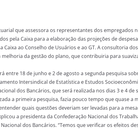
atuarial que assessora os representantes dos empregados 
dos pela Caixa para a elaboração das projeções de despesa
a Caixa ao Conselho de Usuários e ao GT. A consultoria d
melhoria da gestão do plano, que contribuiria para suavi
á entre 18 de junho e 2 de agosto a segunda pesquisa sobr
mento Intersindical de Estatística e Estudos Socioeconômi
ional dos Bancários, que será realizada nos dias 3 e 4 de
izada a primeira pesquisa, fazia pouco tempo que quase a 
 entender quais questões deveriam ser levadas para a mesa
xplicou a presidenta da Confederação Nacional dos Trabal
ional dos Bancários. “Temos que verificar os efeitos des