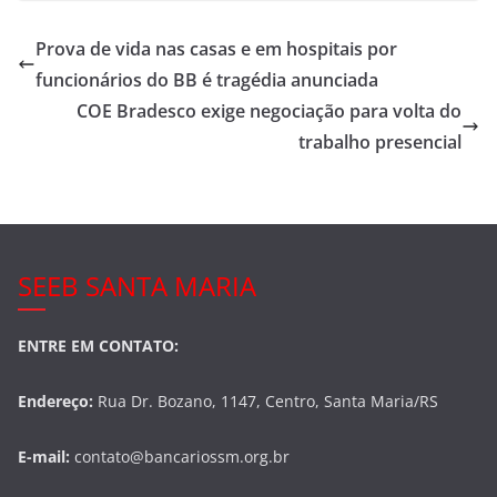
c
itt
ar
e
er
e
Prova de vida nas casas e em hospitais por
b
funcionários do BB é tragédia anunciada
o
COE Bradesco exige negociação para volta do
o
trabalho presencial
k
SEEB SANTA MARIA
ENTRE EM CONTATO:
Endereço:
Rua Dr. Bozano, 1147, Centro, Santa Maria/RS
E-mail:
contato@bancariossm.org.br