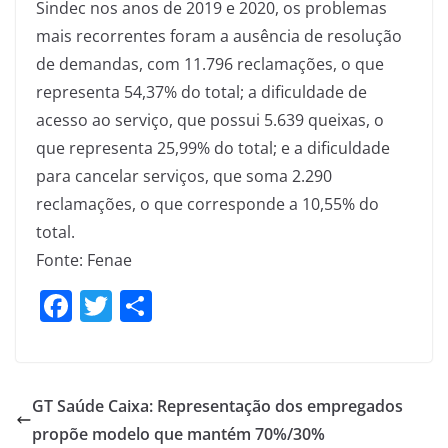
Sindec nos anos de 2019 e 2020, os problemas
mais recorrentes foram a ausência de resolução
de demandas, com 11.796 reclamações, o que
representa 54,37% do total; a dificuldade de
acesso ao serviço, que possui 5.639 queixas, o
que representa 25,99% do total; e a dificuldade
para cancelar serviços, que soma 2.290
reclamações, o que corresponde a 10,55% do
total.
Fonte: Fenae
F
T
S
a
w
h
c
itt
ar
e
er
e
GT Saúde Caixa: Representação dos empregados
b
propõe modelo que mantém 70%/30%