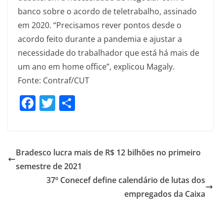
banco sobre o acordo de teletrabalho, assinado
em 2020. “Precisamos rever pontos desde o
acordo feito durante a pandemia e ajustar a
necessidade do trabalhador que está há mais de
um ano em home office”, explicou Magaly.
Fonte: Contraf/CUT
F
T
S
a
w
h
c
itt
ar
e
er
e
Bradesco lucra mais de R$ 12 bilhões no primeiro
b
semestre de 2021
o
37º Conecef define calendário de lutas dos
o
empregados da Caixa
k