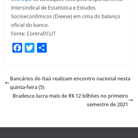
Intersindical de Estatística e Estudos
Socioeconômicos (Dieese) em cima do balanço
oficial do banco.
Fonte: Contraf/CUT
F
T
S
a
w
h
c
itt
ar
e
er
e
Bancários do Itaú realizam encontro nacional nesta
b
quinta-feira (5)
o
Bradesco lucra mais de R$ 12 bilhões no primeiro
o
semestre de 2021
k