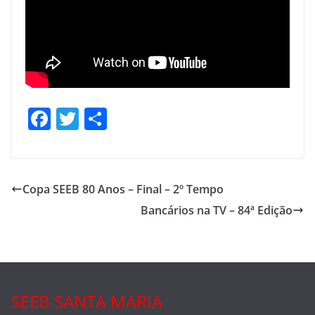
F
T
S
a
w
h
c
itt
ar
e
er
e
Copa SEEB 80 Anos – Final – 2º Tempo
b
Bancários na TV – 84ª Edição
o
o
k
SEEB SANTA MARIA