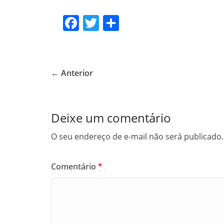
F
T
S
a
w
h
c
itt
ar
e
er
e
← Anterior
b
o
o
Deixe um comentário
k
O seu endereço de e-mail não será publicado.
Comentário
*