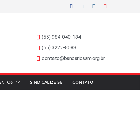
(55) 984-040-184
(55) 3222-8088
contato@bancariossm.org.br
ENTOS
SINDICALIZE-SE
CONTATO