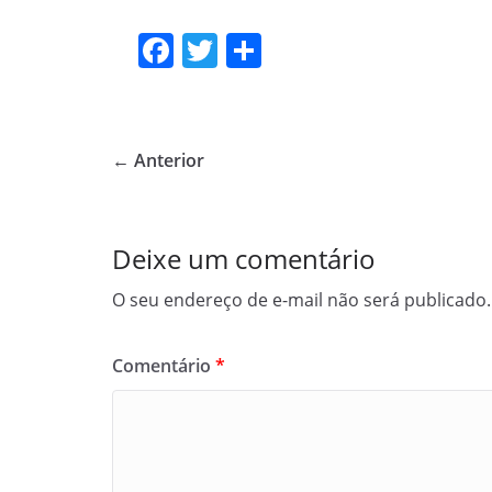
F
T
S
a
w
h
c
itt
ar
e
er
e
← Anterior
b
o
o
Deixe um comentário
k
O seu endereço de e-mail não será publicado.
Comentário
*