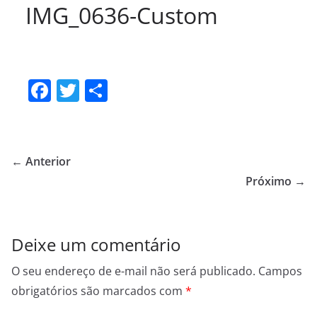
IMG_0636-Custom
F
T
S
a
w
h
c
itt
ar
e
er
e
← Anterior
b
Próximo →
o
o
Deixe um comentário
k
O seu endereço de e-mail não será publicado.
Campos
obrigatórios são marcados com
*