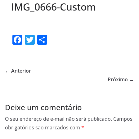
IMG_0666-Custom
F
T
S
a
w
h
c
itt
ar
e
er
e
← Anterior
b
Próximo →
o
o
Deixe um comentário
k
O seu endereço de e-mail não será publicado.
Campos
obrigatórios são marcados com
*