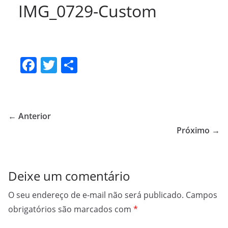
IMG_0729-Custom
F
T
S
a
w
h
c
itt
ar
e
er
e
← Anterior
b
Próximo →
o
o
Deixe um comentário
k
O seu endereço de e-mail não será publicado.
Campos
obrigatórios são marcados com
*