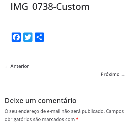
IMG_0738-Custom
F
T
S
a
w
h
c
itt
ar
e
er
e
← Anterior
b
Próximo →
o
o
Deixe um comentário
k
O seu endereço de e-mail não será publicado.
Campos
obrigatórios são marcados com
*