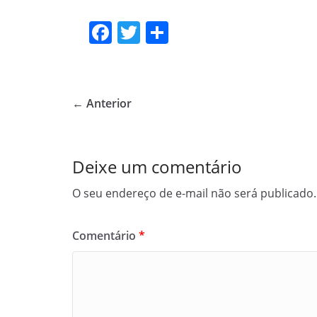
F
T
S
a
w
h
c
itt
ar
e
er
e
← Anterior
b
o
o
Deixe um comentário
k
O seu endereço de e-mail não será publicado.
Comentário
*