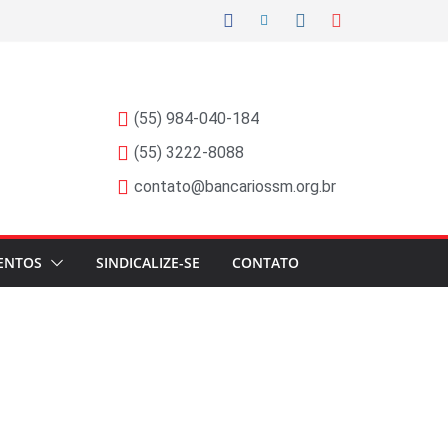
(55) 984-040-184
(55) 3222-8088
contato@bancariossm.org.br
ENTOS
SINDICALIZE-SE
CONTATO