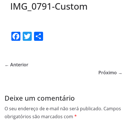
IMG_0791-Custom
F
T
S
a
w
h
c
itt
ar
e
er
e
← Anterior
b
Próximo →
o
o
Deixe um comentário
k
O seu endereço de e-mail não será publicado.
Campos
obrigatórios são marcados com
*