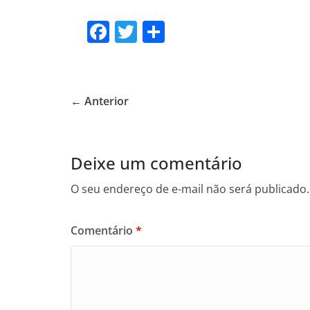
F
T
S
a
w
h
c
itt
ar
e
er
e
← Anterior
b
o
o
Deixe um comentário
k
O seu endereço de e-mail não será publicado.
Comentário
*