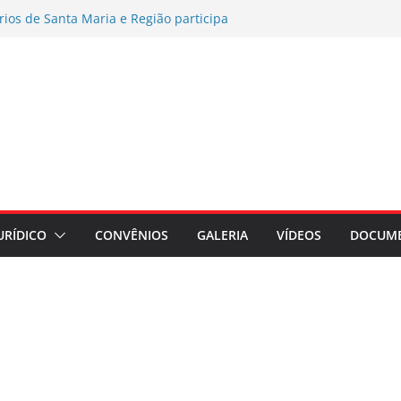
rios de Santa Maria e Região participa
ampanha Nacional 2026 no RS
es por exposição ao Bisfenol nas
érmico
o coletiva contra a Caixa por prejuízos
a FUNCEF
AMENTO DE ASSEMBLEIA GERAL
AÇÃO ASSEMBLEIA GERAL
regados do Banrisul – Beneficiários
ada no Banrisul
URÍDICO
CONVÊNIOS
GALERIA
VÍDEOS
DOCUM