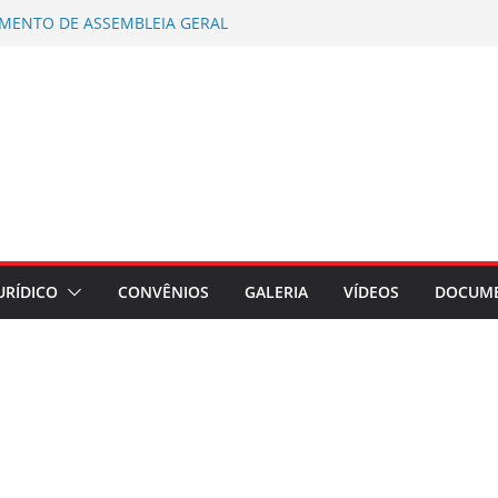
AMENTO DE ASSEMBLEIA GERAL
AÇÃO ASSEMBLEIA GERAL
regados do Banrisul – Beneficiários
ada no Banrisul
rios de Santa Maria e Região participa
ampanha Nacional 2026 no RS
es por exposição ao Bisfenol nas
érmico
o coletiva contra a Caixa por prejuízos
a FUNCEF
URÍDICO
CONVÊNIOS
GALERIA
VÍDEOS
DOCUM