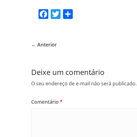
F
T
S
a
w
h
c
itt
ar
e
er
e
← Anterior
b
o
o
Deixe um comentário
k
O seu endereço de e-mail não será publicado.
Comentário
*