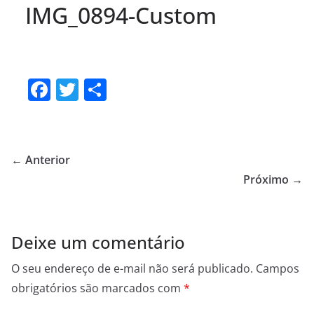
IMG_0894-Custom
F
T
S
a
w
h
c
itt
ar
e
er
e
← Anterior
b
Próximo →
o
o
Deixe um comentário
k
O seu endereço de e-mail não será publicado.
Campos
obrigatórios são marcados com
*