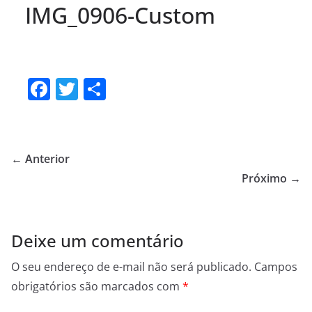
IMG_0906-Custom
F
T
S
a
w
h
c
itt
ar
e
er
e
← Anterior
b
Próximo →
o
o
Deixe um comentário
k
O seu endereço de e-mail não será publicado.
Campos
obrigatórios são marcados com
*