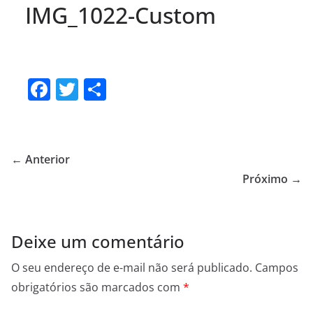
IMG_1022-Custom
F
T
S
a
w
h
c
itt
ar
e
er
e
← Anterior
b
Próximo →
o
o
Deixe um comentário
k
O seu endereço de e-mail não será publicado.
Campos
obrigatórios são marcados com
*