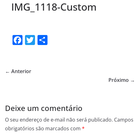
IMG_1118-Custom
F
T
S
a
w
h
c
itt
ar
e
er
e
← Anterior
b
Próximo →
o
o
Deixe um comentário
k
O seu endereço de e-mail não será publicado.
Campos
obrigatórios são marcados com
*