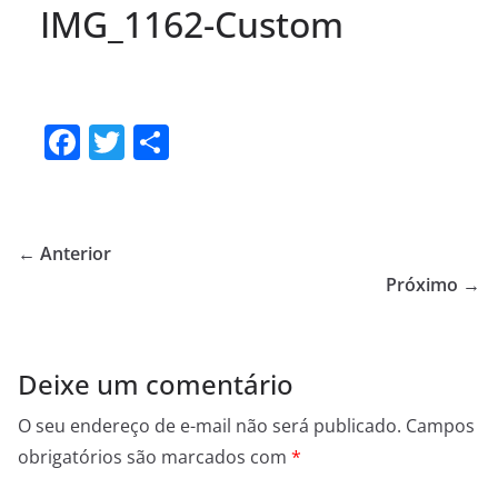
IMG_1162-Custom
F
T
S
a
w
h
c
itt
ar
e
er
e
← Anterior
b
Próximo →
o
o
Deixe um comentário
k
O seu endereço de e-mail não será publicado.
Campos
obrigatórios são marcados com
*