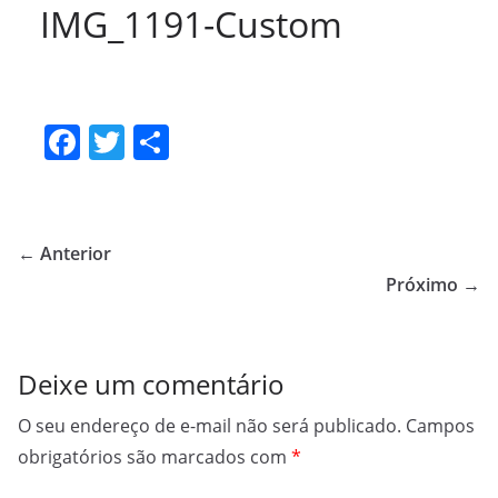
IMG_1191-Custom
F
T
S
a
w
h
c
itt
ar
e
er
e
← Anterior
b
Próximo →
o
o
Deixe um comentário
k
O seu endereço de e-mail não será publicado.
Campos
obrigatórios são marcados com
*