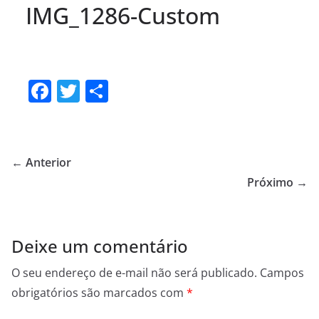
IMG_1286-Custom
F
T
S
a
w
h
c
itt
ar
e
er
e
← Anterior
b
Próximo →
o
o
Deixe um comentário
k
O seu endereço de e-mail não será publicado.
Campos
obrigatórios são marcados com
*