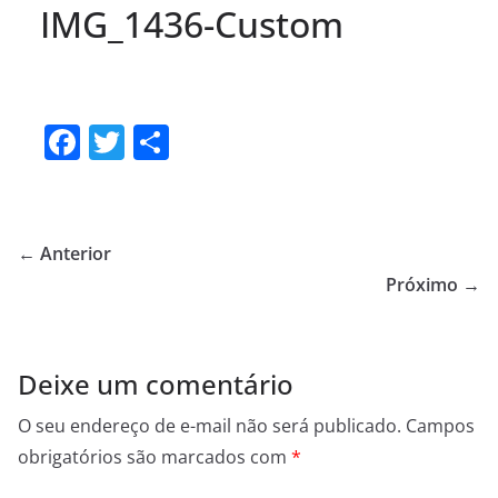
IMG_1436-Custom
F
T
S
a
w
h
c
itt
ar
e
er
e
← Anterior
b
Próximo →
o
o
Deixe um comentário
k
O seu endereço de e-mail não será publicado.
Campos
obrigatórios são marcados com
*