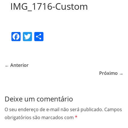
IMG_1716-Custom
F
T
S
a
w
h
c
itt
ar
e
er
e
← Anterior
b
Próximo →
o
o
Deixe um comentário
k
O seu endereço de e-mail não será publicado.
Campos
obrigatórios são marcados com
*