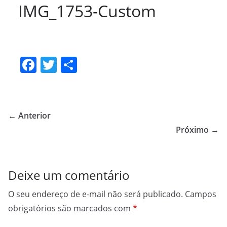
IMG_1753-Custom
F
T
S
a
w
h
c
itt
ar
e
er
e
← Anterior
b
Próximo →
o
o
Deixe um comentário
k
O seu endereço de e-mail não será publicado.
Campos
obrigatórios são marcados com
*