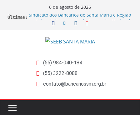
6 de agosto de 2026
Sindicato dos Bancários de Santa Maria e Região
Últimas:
participa do lançamento da Campanha Nacional
2026 no RS
Sindicato ajuíza ações por exposição ao Bisfenol
nas bobinas de papel térmico
Sindicato ajuíza ação coletiva contra a Caixa por
prejuízos na aposentadoria da FUNCEF
EDITAL DE CANCELAMENTO DE ASSEMBLEIA
(55) 984-040-184
GERAL EXTRAORDINÁRIA
EDITAL DE CONVOCAÇÃO ASSEMBLEIA GERAL
(55) 3222-8088
EXTRAORDINÁRIA Empregados do Banrisul –
contato@bancariossm.org.br
Beneficiários de Ações sobre Jornada no Banrisul