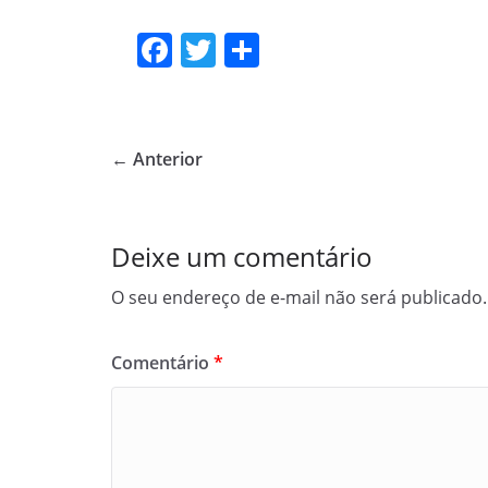
F
T
S
a
w
h
c
itt
ar
e
er
e
← Anterior
b
o
o
Deixe um comentário
k
O seu endereço de e-mail não será publicado.
Comentário
*