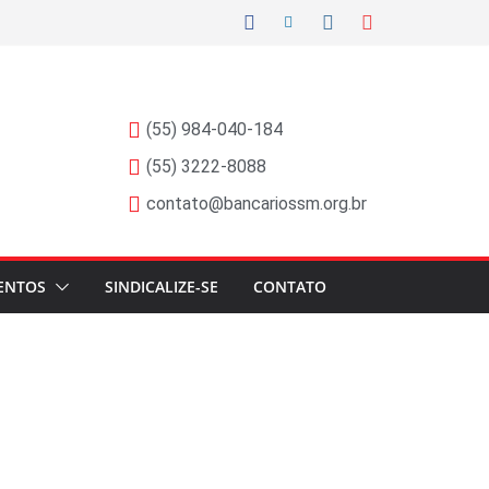
(55) 984-040-184
(55) 3222-8088
contato@bancariossm.org.br
ENTOS
SINDICALIZE-SE
CONTATO