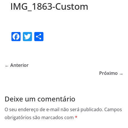
IMG_1863-Custom
F
T
S
a
w
h
c
itt
ar
e
er
e
← Anterior
b
Próximo →
o
o
Deixe um comentário
k
O seu endereço de e-mail não será publicado.
Campos
obrigatórios são marcados com
*