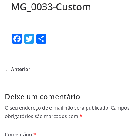
MG_0033-Custom
F
T
S
a
w
h
c
itt
ar
e
er
e
← Anterior
b
o
o
Deixe um comentário
k
O seu endereço de e-mail não será publicado.
Campos
obrigatórios são marcados com
*
Comentário
*