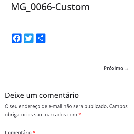
MG_0066-Custom
F
T
S
a
w
h
c
itt
ar
e
er
e
Próximo →
b
o
o
Deixe um comentário
k
O seu endereço de e-mail não será publicado.
Campos
obrigatórios são marcados com
*
Comentário
*