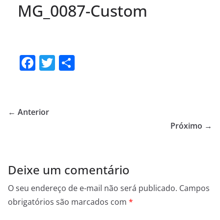
MG_0087-Custom
F
T
S
a
w
h
c
itt
ar
e
er
e
← Anterior
b
Próximo →
o
o
Deixe um comentário
k
O seu endereço de e-mail não será publicado.
Campos
obrigatórios são marcados com
*