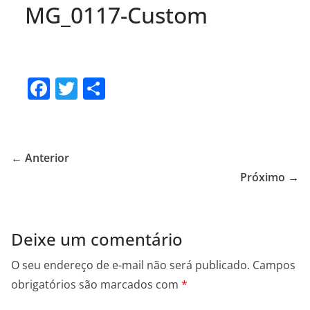
MG_0117-Custom
F
T
S
a
w
h
c
itt
ar
e
er
e
← Anterior
b
Próximo →
o
o
Deixe um comentário
k
O seu endereço de e-mail não será publicado.
Campos
obrigatórios são marcados com
*