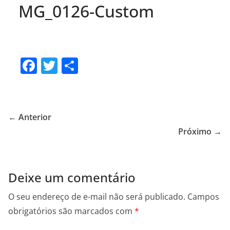
MG_0126-Custom
F
T
S
a
w
h
c
itt
ar
e
er
e
← Anterior
b
Próximo →
o
o
Deixe um comentário
k
O seu endereço de e-mail não será publicado.
Campos
obrigatórios são marcados com
*