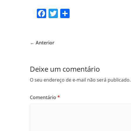
F
T
S
a
w
h
c
itt
ar
e
er
e
← Anterior
b
o
o
Deixe um comentário
k
O seu endereço de e-mail não será publicado.
Comentário
*