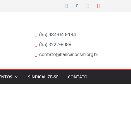
(55) 984-040-184
(55) 3222-8088
contato@bancariossm.org.br
ENTOS
SINDICALIZE-SE
CONTATO