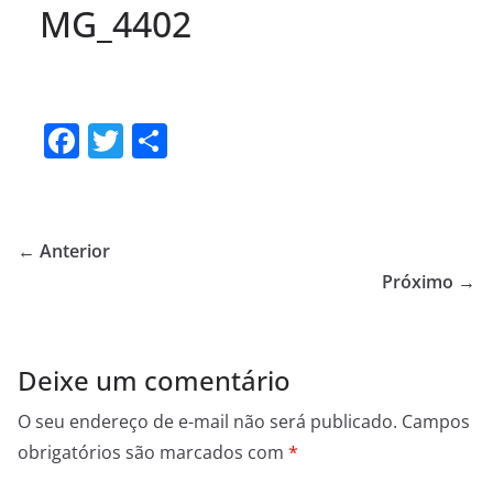
MG_4402
F
T
S
a
w
h
c
itt
ar
e
er
e
← Anterior
b
Próximo →
o
o
Deixe um comentário
k
O seu endereço de e-mail não será publicado.
Campos
obrigatórios são marcados com
*