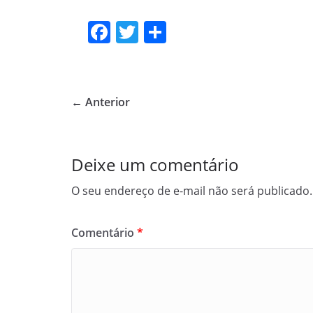
F
T
S
a
w
h
c
itt
ar
e
er
e
← Anterior
b
o
o
Deixe um comentário
k
O seu endereço de e-mail não será publicado.
Comentário
*