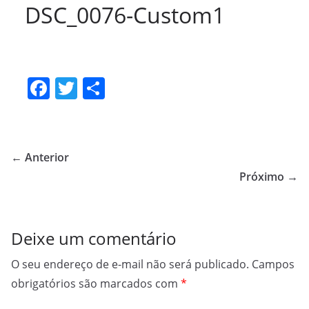
DSC_0076-Custom1
F
T
S
a
w
h
c
itt
ar
e
er
e
← Anterior
b
Próximo →
o
o
Deixe um comentário
k
O seu endereço de e-mail não será publicado.
Campos
obrigatórios são marcados com
*