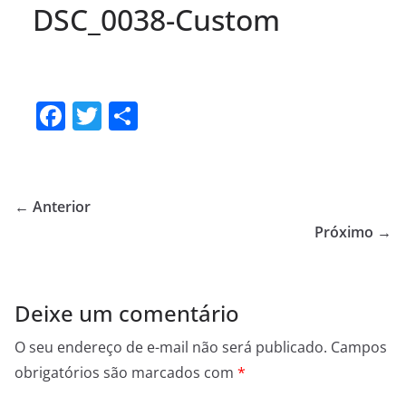
DSC_0038-Custom
F
T
S
a
w
h
c
itt
ar
e
er
e
← Anterior
b
Próximo →
o
o
Deixe um comentário
k
O seu endereço de e-mail não será publicado.
Campos
obrigatórios são marcados com
*