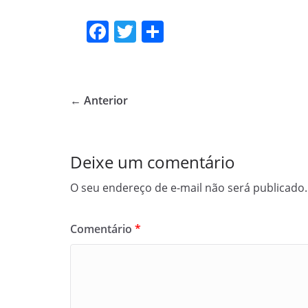
F
T
S
a
w
h
c
itt
ar
e
er
e
← Anterior
b
o
o
Deixe um comentário
k
O seu endereço de e-mail não será publicado.
Comentário
*