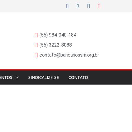
(55) 984-040-184
(55) 3222-8088
contato@bancariossm.org.br
ENTOS
SINDICALIZE-SE
CONTATO