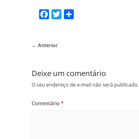
F
T
S
a
w
h
c
itt
ar
e
er
e
← Anterior
b
o
o
Deixe um comentário
k
O seu endereço de e-mail não será publicado.
Comentário
*