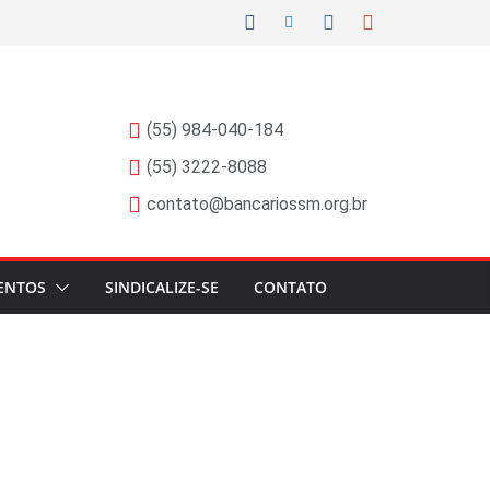
(55) 984-040-184
(55) 3222-8088
contato@bancariossm.org.br
ENTOS
SINDICALIZE-SE
CONTATO