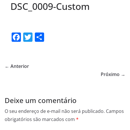
DSC_0009-Custom
F
T
S
a
w
h
c
itt
ar
e
er
e
← Anterior
b
Próximo →
o
o
Deixe um comentário
k
O seu endereço de e-mail não será publicado.
Campos
obrigatórios são marcados com
*