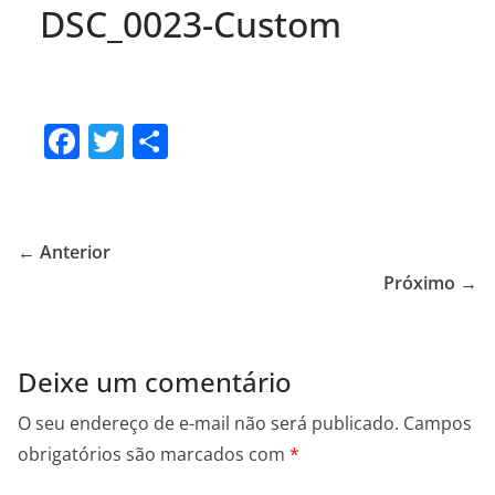
DSC_0023-Custom
F
T
S
a
w
h
c
itt
ar
e
er
e
← Anterior
b
Próximo →
o
o
Deixe um comentário
k
O seu endereço de e-mail não será publicado.
Campos
obrigatórios são marcados com
*