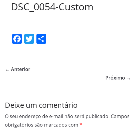
DSC_0054-Custom
F
T
S
a
w
h
c
itt
ar
e
er
e
← Anterior
b
Próximo →
o
o
Deixe um comentário
k
O seu endereço de e-mail não será publicado.
Campos
obrigatórios são marcados com
*